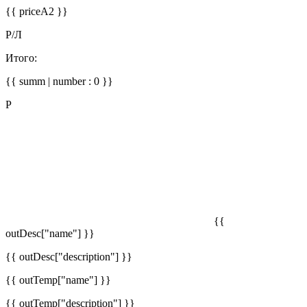
{{ priceA2 }}
Р/Л
Итого:
{{ summ | number : 0 }}
Р
{{
outDesc["name"] }}
{{ outDesc["description"] }}
{{ outTemp["name"] }}
{{ outTemp["description"] }}