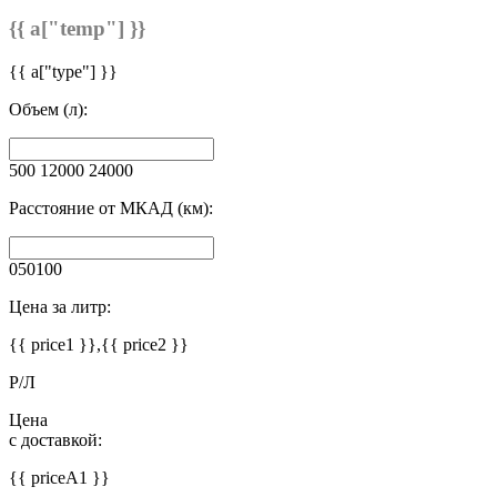
{{ a["temp"] }}
{{ a["type"] }}
Объем (л):
500
12000
24000
Расстояние от МКАД (км):
0
50
100
Цена за литр:
{{ price1 }},{{ price2 }}
Р/Л
Цена
с доставкой:
{{ priceA1 }}