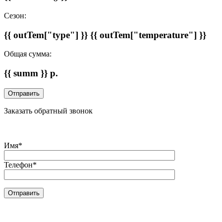
Сезон:
{{ outTem["type"] }} {{ outTem["temperature"] }}
Общая сумма:
{{ summ }} р.
Заказать обратный звонок
Имя*
Телефон*